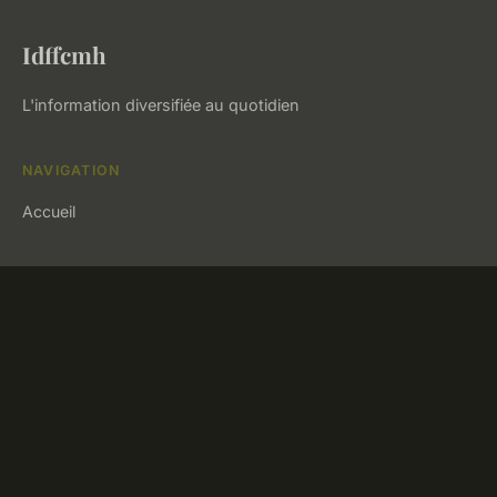
Idffcmh
L'information diversifiée au quotidien
NAVIGATION
Accueil
LÉGAL
Mentions légales
Contact
© 2026 Idffcmh. Tous droits réservés.