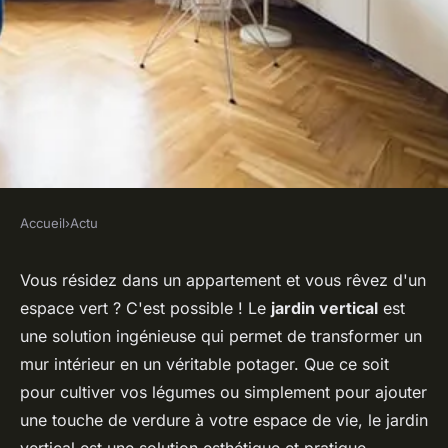
Accueil
›
Actu
ACTU
Quelles techniques pour créer
Vous résidez dans un appartement et vous rêvez d'un
espace vert ? C'est possible ! Le
jardin vertical
est
un jardin vertical efficace dans
une solution ingénieuse qui permet de transformer un
un appartement ?
mur intérieur en un véritable potager. Que ce soit
pour cultiver vos légumes ou simplement pour ajouter
Valentin
•
13 mai 2024
•
6 min de lecture
une touche de verdure à votre espace de vie, le jardin