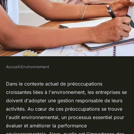
Accueil
›
Environnement
ENVIRONNEMENT
Quelle est l'importance des
Dans le contexte actuel de préoccupations
croissantes liées à l'
environnement
, les
entreprises
se
audits environnementaux
doivent d'adopter une gestion responsable de leurs
pour les petites entreprises
activités. Au cœur de ces préoccupations se trouve
avant des expansions
l'audit environnemental, un processus essentiel pour
industrielles ?
évaluer et améliorer la performance