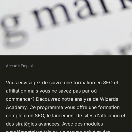
Accueil
›
Emploi
EMPLOI
Analyse de wizards academy :
Vous envisagez de suivre une formation en SEO et
affiliation mais vous ne savez pas par où
formation seo & affiliation -
commencer? Découvrez notre analyse de Wizards
ce que vous devez savoir
Academy. Ce programme vous offre une formation
complète en SEO, le lancement de sites d'affiliation et
Théo
•
24 juin 2024
•
2 min de lecture
des stratégies avancées. Avec des modules