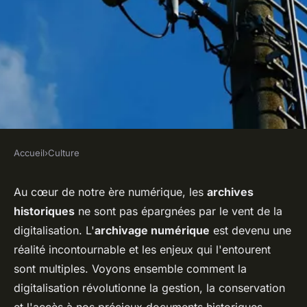
Accueil
›
Culture
CULTURE
Quels sont les enjeux de la
Au cœur de notre ère numérique, les
archives
historiques
ne sont pas épargnées par le vent de la
digitalisation des archives
digitalisation. L'
archivage numérique
est devenu une
historiques ?
réalité incontournable et les enjeux qui l'entourent
sont multiples. Voyons ensemble comment la
Damien
•
13 mai 2024
•
5 min de lecture
digitalisation révolutionne la gestion, la conservation